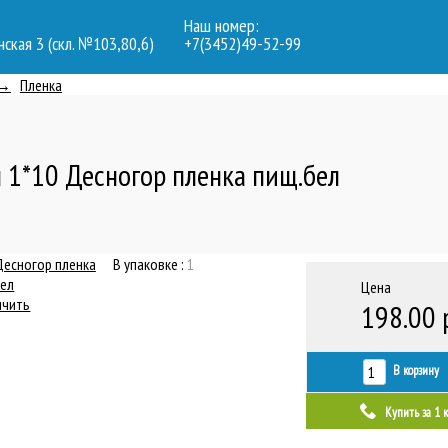
Наш номер:
нская 3 (скл. №103,80,6)
+7(3452)49-52-99
Пленка
 1*10 Десногор пленка пищ.бел
В упаковке :
1
Цена
ичить
198.00 
В корзину
Купить за 1 