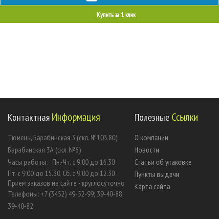
Купить за 1 клик
Информация
Ссылки
Контактная
Полезные
Тюмень, Барабинская 3 (скл. №103,80)
О компании
Барабинская 3А (скл. №6)
Новости
Часы работы:
Пн.-Чт. с 9.00 до 16.30
Статьи об упаковке
Пт. с 9.00 до 15.30, Сб. с 9.00 до 12.30
Пункты выдачи
Прием заказов на сайте - круглосуточно
Карта сайта
Телефоны: +7 (3452) 49-52-99; 39-40-88;
39-40-82