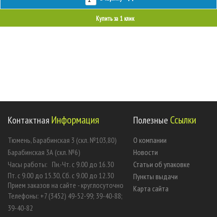
Купить за 1 клик
Информация
Ссылки
Контактная
Полезные
Тюмень, Барабинская 3 (скл. №103,80)
О компании
Барабинская 3А (скл. №6)
Новости
Часы работы:
Пн.-Чт. с 9.00 до 16.30
Статьи об упаковке
Пт. с 9.00 до 15.30, Сб. с 9.00 до 12.30
Пункты выдачи
Прием заказов на сайте - круглосуточно
Карта сайта
Телефоны: +7 (3452) 49-52-99; 39-40-88;
39-40-82