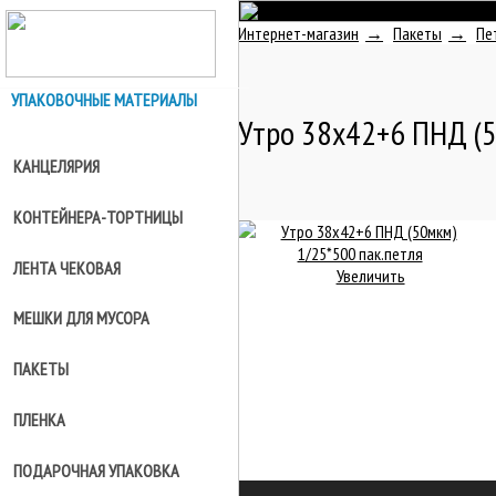
г. Тюмень
Интернет-магазин
Пакеты
Пе
ул. Барабинская 3 (скл. №103,80,6)
Наш номер:
+7(3452)49-52-99
УПАКОВОЧНЫЕ МАТЕРИАЛЫ
Утро 38х42+6 ПНД (5
КАНЦЕЛЯРИЯ
КОНТЕЙНЕРА-ТОРТНИЦЫ
ЛЕНТА ЧЕКОВАЯ
Увеличить
МЕШКИ ДЛЯ МУСОРА
ПАКЕТЫ
ПЛЕНКА
ПОДАРОЧНАЯ УПАКОВКА