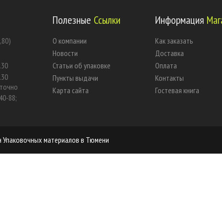
Полезные
Ссылки
Информация
Маг
,80)
О компании
Как заказать
Новости
Доставка
.30
Статьи об упаковке
Оплата
.30
Пункты выдачи
Контакты
уточно
Карта сайта
Гостевая книга
40-88;
ин Упаковочных материалов в Тюмени