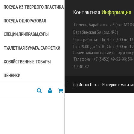
ПОСУДА ИЗ ТВЕРДОГО ПЛАСТИКА
Контактная
Информация
ПОСУДА ОДНОРАЗОВАЯ
Тюмень, Барабинская 3 (скл. №103
Барабинская 3А (скл. №6)
СПЕЦИИ,ПРИПРАВЫ,СУПЫ
Часы работы:
Пн.-Чт. с 9.00 до 16
Пт. с 9.00 до 15.30, Сб. с 9.00 до 12
ТУАЛЕТНАЯ БУМАГА, САЛФЕТКИ
Прием заказов на сайте - круглос
Телефоны: +7 (3452) 49-52-99; 39-
ХОЗЯЙСТВЕННЫЕ ТОВАРЫ
39-40-82
ЦЕННИКИ
(c) Исток Плюс - Интернет-магаз