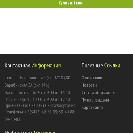
Купить за 1 клик
Информация
Ссылки
Контактная
Полезные
Тюмень, Барабинская 3 (скл. №103,80)
О компании
Барабинская 3А (скл. №6)
Новости
Часы работы:
Пн.-Чт. с 9.00 до 16.30
Статьи об упаковке
Пт. с 9.00 до 15.30, Сб. с 9.00 до 12.30
Пункты выдачи
Прием заказов на сайте - круглосуточно
Карта сайта
Телефоны: +7 (3452) 49-52-99; 39-40-88;
39-40-82