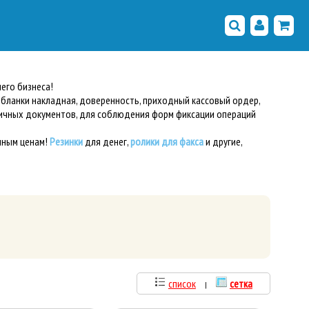
его бизнеса!
 бланки накладная, доверенность, приходный кассовый ордер,
рвичных документов, для соблюдения форм фиксации операций
чным ценам!
Резинки
для денег,
ролики для факса
и другие,
список
сетка
|