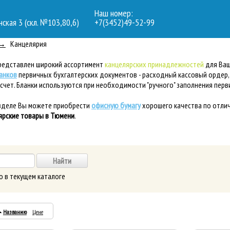
Наш номер:
нская 3 (скл. №103,80,6)
+7(3452)49-52-99
Канцелярия
представлен широкий ассортимент
канцелярских принадлежностей
для Ваш
анков
первичных бухгалтерских документов - расходный кассовый ордер,
счет. Бланки используются при необходимости "ручного" заполнения пе
азделе Вы можете приобрести
офисную бумагу
хорошего качества по отли
ярские товары в Тюмени
.
о в текущем каталоге
Названию
Цене