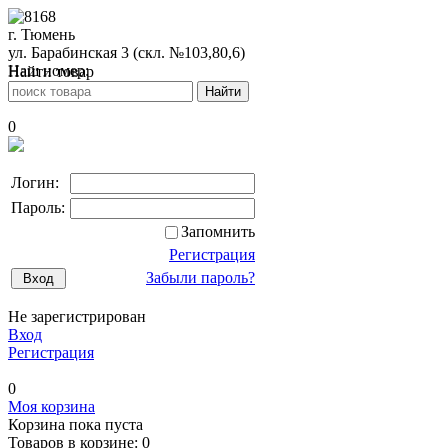
г. Тюмень
ул. Барабинская 3 (скл. №103,80,6)
Наш номер:
Найти товар
+7(3452)49-52-99
0
Логин:
Пароль:
Запомнить
Регистрация
Забыли пароль?
Не зарегистрирован
Вход
Регистрация
0
Моя корзина
Корзина пока пуста
Товаров в корзине:
0