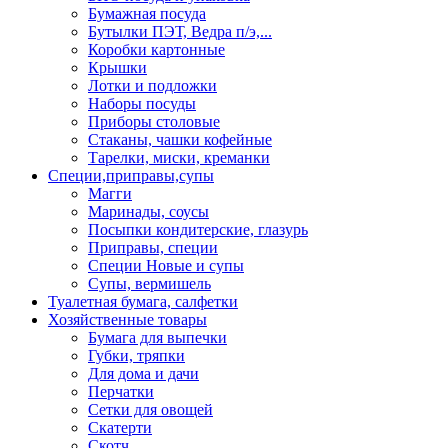
Бумажная посуда
Бутылки ПЭТ, Ведра п/э,...
Коробки картонные
Крышки
Лотки и подложки
Наборы посуды
Приборы столовые
Стаканы, чашки кофейные
Тарелки, миски, креманки
Специи,приправы,супы
Магги
Маринады, соусы
Посыпки кондитерские, глазурь
Приправы, специи
Специи Новые и супы
Супы, вермишель
Туалетная бумага, салфетки
Хозяйственные товары
Бумага для выпечки
Губки, тряпки
Для дома и дачи
Перчатки
Сетки для овощей
Скатерти
Скотч