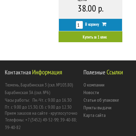
38.00 р.
В корзину
Купить за 1 клик
Информация
Ссылки
Контактная
Полезные
Тюмень, Барабинская 3 (скл. №103,80)
О компании
Барабинская 3А (скл. №6)
Новости
Часы работы:
Пн.-Чт. с 9.00 до 16.30
Статьи об упаковке
Пт. с 9.00 до 15.30, Сб. с 9.00 до 12.30
Пункты выдачи
Прием заказов на сайте - круглосуточно
Карта сайта
Телефоны: +7 (3452) 49-52-99; 39-40-88;
39-40-82