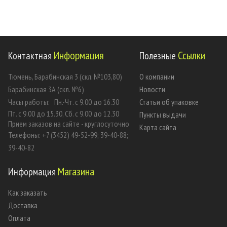
Информация
Ссылки
Контактная
Полезные
Тюмень, Барабинская 3 (скл. №103,80)
О компании
Барабинская 3А (скл. №6)
Новости
Часы работы:
Пн.-Чт. с 9.00 до 16.30
Статьи об упаковке
Пт. с 9.00 до 15.30, Сб. с 9.00 до 12.30
Пункты выдачи
Прием заказов на сайте - круглосуточно
Карта сайта
Телефоны: +7 (3452) 49-52-99; 39-40-88;
39-40-82
Магазина
Информация
Как заказать
Доставка
Оплата